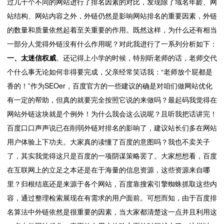
过几十个不同的网站进行了排名因素的对比，发现除了域名年龄、网
站结构、网站内容之外，外链仍然是影响网站排名的重要因素，外链
的数量和质量依然起着至关重要的作用。既然这样，为什么还有相当
一部分人觉得外链没有什么作用呢？对此我进行了一系列分析如下：
一、太迷信权威
。还记得上小学的时候，特别听老师的话，老师交代
个什么事无论如何非得要完成，父亲经常笑话我：“老师放个屁都是
香的！”作为SEOer，百度官方的一些建议的确是对咱们做网站优化
有一定的帮助，但真的就要完全按照它说的来做吗？最起码我觉得在
网站外链这块就是个例外！为什么我会这么说呢？且听我把话讲完！
百度口口声声说已在削弱外链对排名的影响了，建议站长们多在网站
用户体验上下功夫。大家真的读懂了百度的意图吗？我也不卖关子
了，其实我觉得这只是百度的一项阴谋策略罢了。大家想想看，百度
在互联网上的立足之本还是在于海量的信息资源，这些资源来自哪
里？归根结底还是来源于各个网站，百度靠搜索引擎蜘蛛抓取这些内
容，通过整理检索展现在有需求的用户面前。可想而知，由于百度排
名算法中外链依然是很重要的因素，当大家都清楚这一点并且利用这