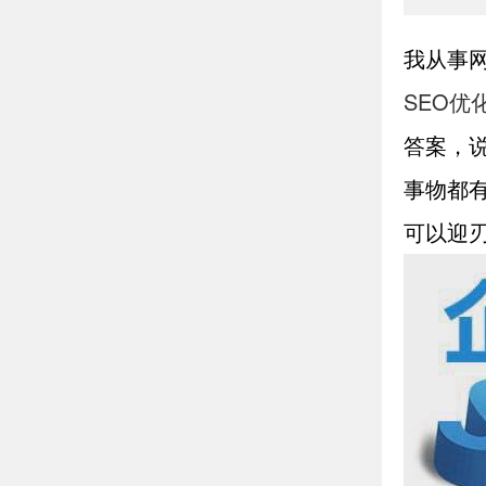
我从事
SEO优
答案，
事物都
可以迎