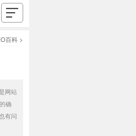
EO百科
>
是网站
的确
也有问