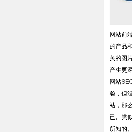
网站前
的产品
奂的图
产生更
网站
SE
验，但
站，那
已。类
所知的