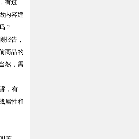
，有过
做内容建
吗？
测报告，
前商品的
当然，需
骤，有
战属性和
叫策