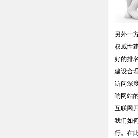
另外一
权威性
好的排
建设合
访问深
响网站
互联网
我们如
行。在