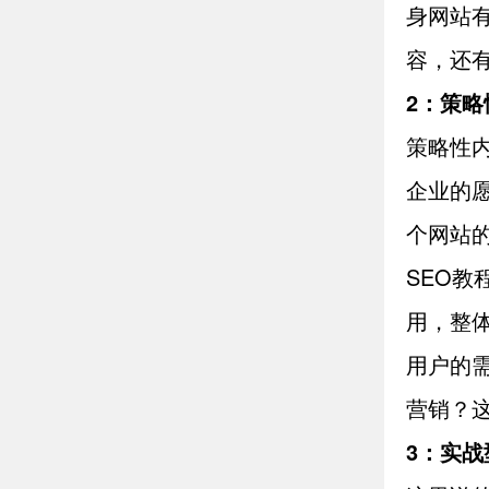
身网站
容，还
2：策
策略性
企业的
个网站
SEO
用，整
用户的
营销？
3：实