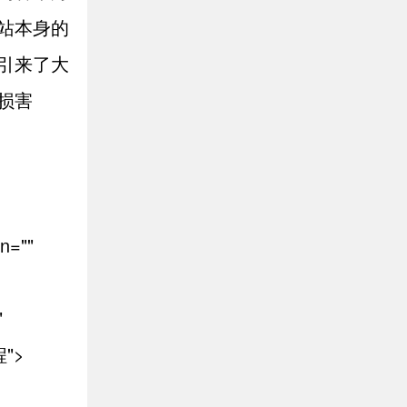
站本身的
引来了大
损害
n=""
"
">