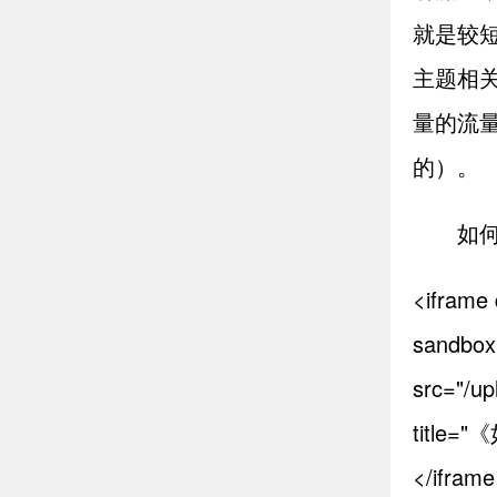
就是较
主题相
量的流
的）。
如
<iframe
sandbox=
src="/up
titl
</ifram