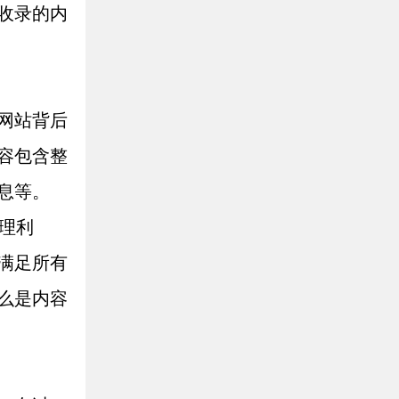
收录的内
网站背后
容包含整
息等。
理利
满足所有
么是内容