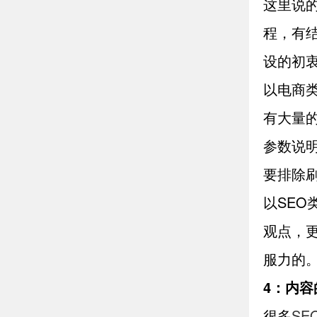
这里说
程，有
设的初
以电商
有大量
参数说
要排除
以SE
观点，
服力的
4：内
很多
SE