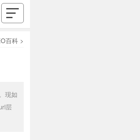
EO百科
>
。现如
rl层