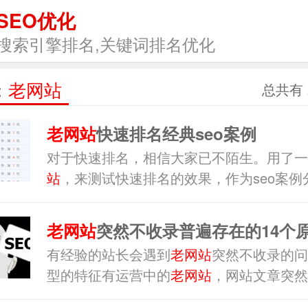
SEO优化
搜索引擎排名,关键词排名优化
：
老网站
总共有 
老网站
快速排名经典seo案例
对于快速排名，相信大家已不陌生。用了一
站
，来测试快速排名的效果，作为seo案例
家。对还没使用过快排的朋友，做一个参考
老网站
突然不收录普遍存在的14个
有经验的站长会遇到
老网站
突然不收录的问
应对策略
型的特征有运营中的
老网站
，网站文章突然
录，不止是网站不被百度收录，同时也有36