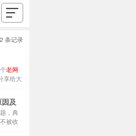
2 条记录
个
老网
分享给大
。
原因及
题，典
不被收
0不收录